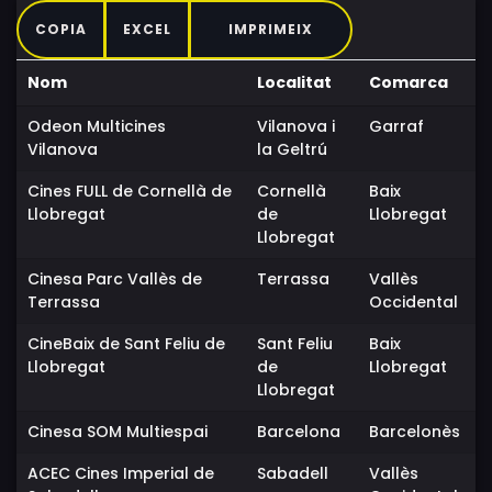
COPIA
EXCEL
IMPRIMEIX
Nom
Localitat
Comarca
Odeon Multicines
Vilanova i
Garraf
Vilanova
la Geltrú
Cines FULL de Cornellà de
Cornellà
Baix
Llobregat
de
Llobregat
Llobregat
Cinesa Parc Vallès de
Terrassa
Vallès
Terrassa
Occidental
CineBaix de Sant Feliu de
Sant Feliu
Baix
Llobregat
de
Llobregat
Llobregat
Cinesa SOM Multiespai
Barcelona
Barcelonès
ACEC Cines Imperial de
Sabadell
Vallès