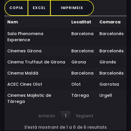
COPIA
EXCEL
IMPRIMEIX
Nom
Localitat
Comarca
Sala Phenomena
Barcelona
Barcelonès
Experience
Cinemes Girona
Barcelona
Barcelonès
Cinema Truffaut de Girona
Girona
Gironès
Cinema Maldà
Barcelona
Barcelonès
ACEC Cines Olot
Olot
Garrotxa
Cinemes Majèstic de
Tàrrega
Urgell
Tàrrega
Anterior
1
Següent
S'està mostrant de 1 a 6 de 6 resultats