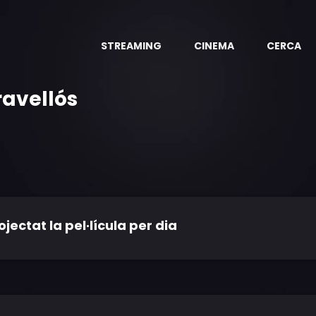
STREAMING
CINEMA
CERCA
ravellós
ctat la pel·lícula per dia