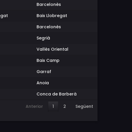
Barcelonès
egat
Baix Llobregat
Barcelonès
Segrià
Vallès Oriental
Baix Camp
Garraf
Anoia
Conca de Barberà
Anterior
1
2
Següent