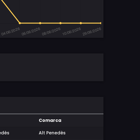
Comarca
edès
Alt Penedès