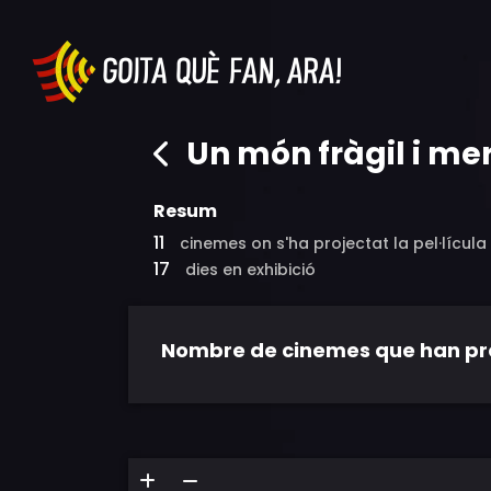
Un món fràgil i me
Resum
11
cinemes on s'ha projectat la pel·lícula
17
dies en exhibició
Nombre de cinemes que han proje