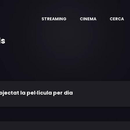
STREAMING
CINEMA
CERCA
ls
ctat la pel·lícula per dia