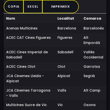
COPIA
EXCEL
IMPRIMEIX
Nom
Localitat
Comarca
Arenas Multicines
Barcelona
Barcelonès
ACEC CAT Cines Figueres
Figueres
Alt
Empordà
ACEC Cines Imperial de
Sabadell
Vallès
Sabadell
Occidental
ACEC Cines Olot
Olot
Garrotxa
JCA Cinemes Lleida -
Alpicat
Segrià
Alpicat
JCA Cinemes Tarragona
Valls
Alt Camp
- Valls
Multicines Sucre de Vic
Vic
Osona