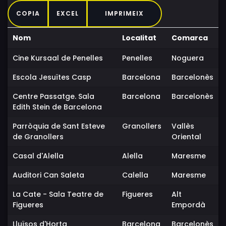
COPIA
EXCEL
IMPRIMEIX
Nom
Localitat
Comarca
Cine Kursaal de Penelles
Penelles
Noguera
Escola Jesuïtes Casp
Barcelona
Barcelonès
Centre Passatge. Sala
Barcelona
Barcelonès
Edith Stein de Barcelona
Parròquia de Sant Esteve
Granollers
Vallès
de Granollers
Oriental
Casal d'Alella
Alella
Maresme
Auditori Can Saleta
Calella
Maresme
La Cate - Sala Teatre de
Figueres
Alt
Figueres
Empordà
Lluïsos d'Horta
Barcelona
Barcelonès