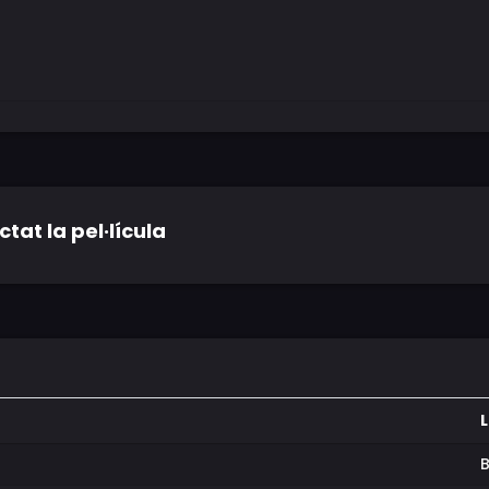
tat la pel·lícula
L