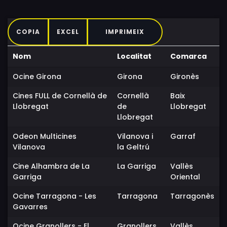
COPIA
EXCEL
IMPRIMEIX
Nom
Localitat
Comarca
Ocine Girona
Girona
Gironès
Cines FULL de Cornellà de
Cornellà
Baix
Llobregat
de
Llobregat
Llobregat
Odeon Multicines
Vilanova i
Garraf
Vilanova
la Geltrú
Cine Alhambra de La
La Garriga
Vallès
Garriga
Oriental
Ocine Tarragona - Les
Tarragona
Tarragonès
Gavarres
Ocine Granollers - El
Granollers
Vallès