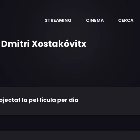
STREAMING
CINEMA
CERCA
 Dmitri Xostakóvitx
ctat la pel·lícula per dia