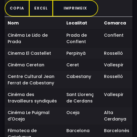
COPIA
EXCEL
IMPRIMEIX
Nom
Localitat
Comarca
Cinéma Le Lido de
Prada de
Conflent
Prada
Conflent
Cinema El Castellet
Perpinyà
Rosselló
Cinéma Ceretan
Ceret
Vallespir
Centre Cultural Jean
Cabestany
Rosselló
Ferrat de Cabestany
Cinéma des
Sant Llorenç
Vallespir
travailleurs syndiqués
de Cerdans
Cinéma Le Puigmal
Oceja
Alta
d'Oceja
Cerdanya
Filmoteca de
Barcelona
Barcelonès