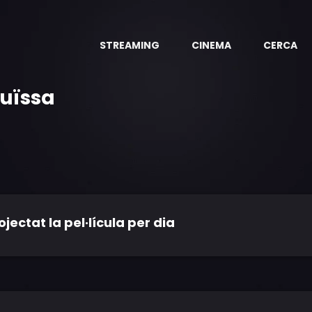
STREAMING
CINEMA
CERCA
suïssa
ctat la pel·lícula per dia