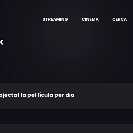
STREAMING
CINEMA
CERCA
k
ctat la pel·lícula per dia