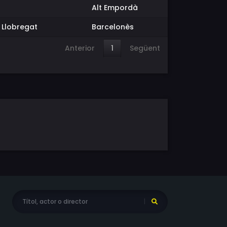
Alt Empordà
e Llobregat
Barcelonès
Anterior
1
Següent