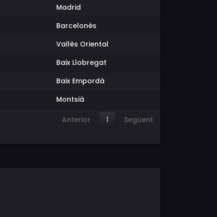
Madrid
Barcelonès
Vallès Oriental
Baix Llobregat
Baix Empordà
Montsià
Anterior
1
Següent