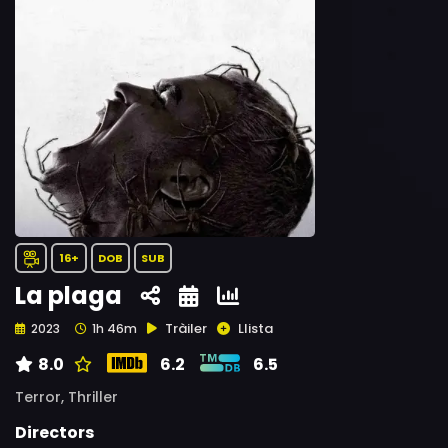
16+
DOB
SUB
La plaga
Tràiler
Llista
2023
1h 46m
8.0
6.2
6.5
Terror,
Thriller
Directors