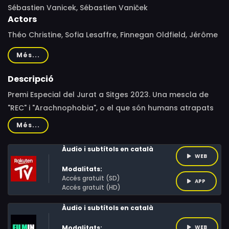
Sébastien Vanicek, Sébastien Vaniček
Actors
Théo Christine, Sofia Lesaffre, Finnegan Oldfield, Jérôme
Niel, Lisa Nyarko, Marie-Philomène Nga, Mahamadou
Més...
Sangaré, Emmanuel Bonami, Abdellah Moundy, Xing Xing
Cheng, Malik Amraoui, Ike Zacsongo-Joseph, Samir Nait,
Descripció
Lehcem Mahidi, Nasser Mehal, Abdelkader Bounoir, Karim
Premi Especial del Jurat a Sitges 2023. Una mescla de
Daoues, Christine Kay, Stéphane Malassenet, Aicha
"REC" i "Arachnophobia", o el que són humans atrapats
Ameddah
en un espai amb animals mortals.Els habitants d'un bloc
Més...
d'apartaments parisenc es veuen implicats en una
batalla per la supervivència després que un resident,
Àudio i subtítols en català
WEB
sense saber-ho, deixa escapar una aranya verinosa i les
Modalitats:
autoritats tanquen l'edifici.
Accés gratuït (SD)
APP
Accés gratuït (HD)
Àudio i subtítols en català
Modalitats:
WEB