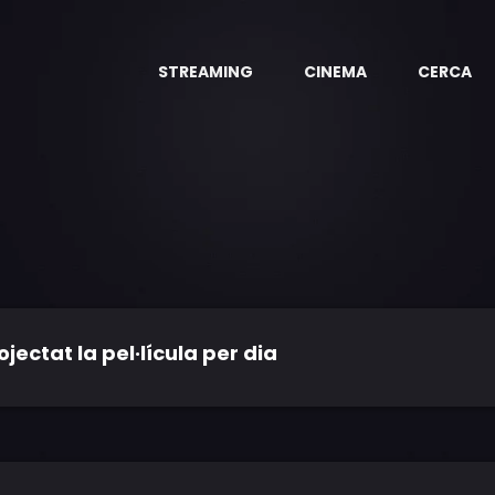
STREAMING
CINEMA
CERCA
a
ctat la pel·lícula per dia