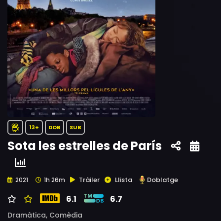
13+
DOB
SUB
Sota les estrelles de París
Tràiler
Llista
Doblatge
2021
1h 26m
6.1
6.7
Dramàtica,
Comèdia