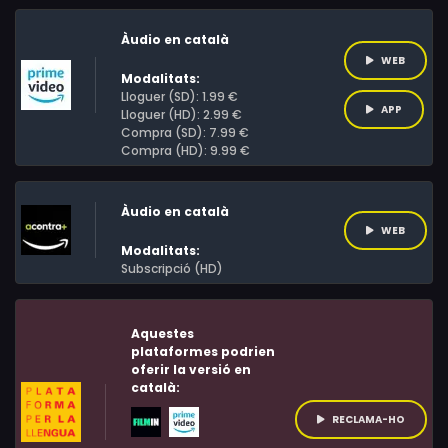
mare de Suli en la màgica capital francesa.
Àudio en català
WEB
Modalitats:
Lloguer (SD): 1.99 €
APP
Lloguer (HD): 2.99 €
Compra (SD): 7.99 €
Compra (HD): 9.99 €
Àudio en català
WEB
Modalitats:
Subscripció (HD)
Aquestes
plataformes podrien
oferir la versió en
català:
RECLAMA-HO